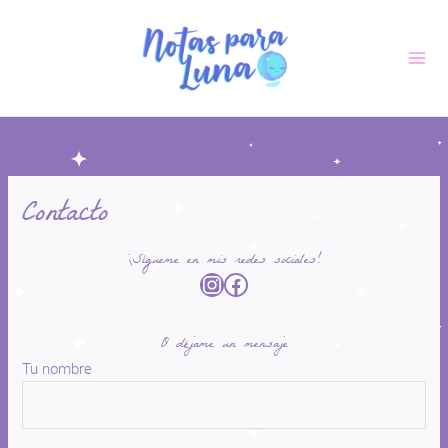
Skip
to
content
Contacto
¡Sígueme en mis redes sociales!
O déjame un mensaje
Tu nombre