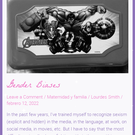
Gender Biases
Leave a Comment
/
Maternidad y familia
/
Lourdes Smith
/
febrero 12, 2022
In the past few years, I’ve trained myself to recognize sexism
(explicit and hidden) in the media, in the language, at work, on
social media, in movies, etc. But I have to say that the most