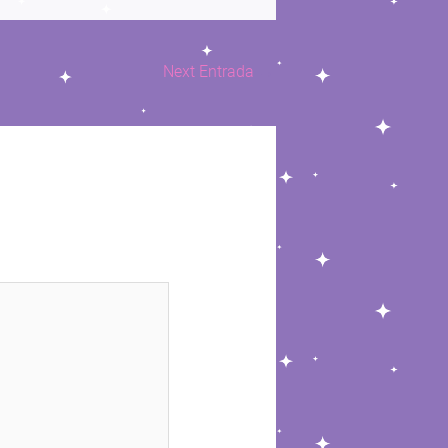
Next Entrada
→