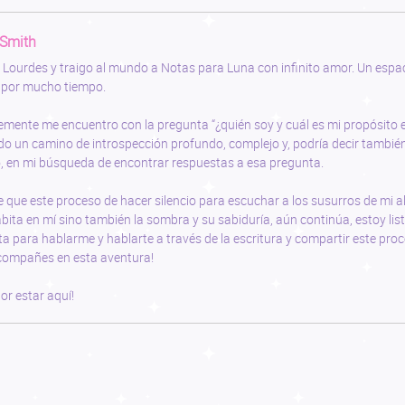
 Smith
y Lourdes y traigo al mundo a Notas para Luna con infinito amor. Un esp
 por mucho tiempo.
mente me encuentro con la pregunta “¿quién soy y cuál es mi propósito e
o un camino de introspección profundo, complejo y, podría decir tambi
 en mi búsqueda de encontrar respuestas a esa pregunta.
 que este proceso de hacer silencio para escuchar a los susurros de mi al
bita en mí sino también la sombra y su sabiduría, aún continúa, estoy lis
sta para hablarme y hablarte a través de la escritura y compartir este proce
ompañes en esta aventura!
or estar aquí!