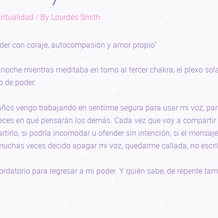
ritualidad
/ By
Lourdes Smith
er con coraje, autocompasión y amor propio”
noche mientras meditaba en torno al tercer chakra, el plexo sola
o de poder.
años vengo trabajando en sentirme segura para usar mi voz, para
veces en qué pensarán los demás. Cada vez que voy a compartir
tirlo, si podría incomodar u ofender sin intención, si el mensaj
muchas veces decido apagar mi voz, quedarme callada, no escri
rdatorio para regresar a mi poder. Y quién sabe, de repente tam