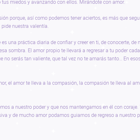
o tus miedos y avanzando con ellos. Mirándote con amor.
ón porque, así como podemos tener aciertos, es más que segu
 pide nuestra valentía.
s una práctica diaria de confiar y creer en ti, de conocerte, de m
esa sombra. El amor propio te llevará a regresar a tu poder cada
Que no serás tan valiente, que tal vez no te amarás tanto… En e
mor, el amor te lleva a la compasión, la compasión te lleva al amo
emos a nuestro poder y que nos mantengamos en él con coraje. 
va y de mucho amor podamos guiarnos de regreso a nuestro p