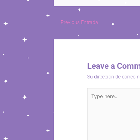
←
Previous Entrada
Leave a Comm
Su dirección de correo n
Type
here..