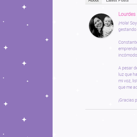
About
Latest Posts
Lourdes
¡Hola! So
gestando
Constante
emprendid
incómodo,
A pesar de
luz que ha
mi voz, li
que me ac
¡Gracias p